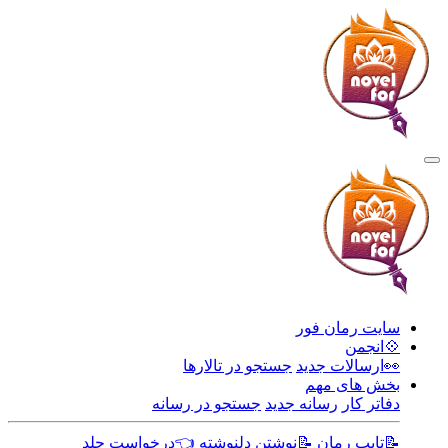
سایت رمان فور
💠انجمن
👀ارسالات جدید
جستجو در تالارها
بخش های مهم
دفاتر کار
رسانه جدید
جستجو در رسانه
📝تایپ رمان
📝نوشتن دلنوشته
👈درخواست جلد