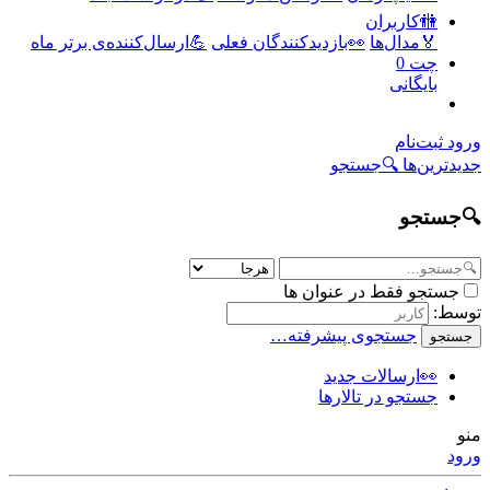
🚻کاربران
🏅مدال‌ها
👀بازدیدکنندگان فعلی
💪ارسال‌کننده‌ی برتر ماه
چت
0
بایگانی
ورود
ثبت‌نام
جدیدترین‌ها
🔍جستجو
🔍جستجو
جستجو فقط در عنوان ها
توسط:
جستجوی پیشرفته…
جستجو
👀ارسالات جدید
جستجو در تالارها
منو
ورود