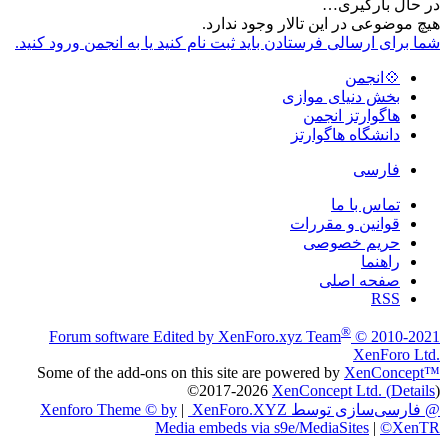
در حال بارگیری…
هیچ موضوعی در این تالار وجود ندارد.
شما برای ارسالی فرستادن باید ثبت نام کنید یا به انجمن ورود کنید.
💠انجمن
بخش دنیای موازی
هاگوارتز انجمن
دانشگاه هاگوارتز
فارسی
تماس با ما
قوانین و مقررات
حریم خصوصی
راهنما
صفحه اصلی
RSS
®
Forum software Edited by XenForo.xyz Team
© 2010-2021
XenForo Ltd.
Some of the add-ons on this site are powered by
XenConcept™
©2017-2026
XenConcept Ltd. (
Details
)
@ فارسی‌سازی توسط XenForo.XYZ
|
© by
Xenforo Theme
Media embeds via s9e/MediaSites
|
©XenTR