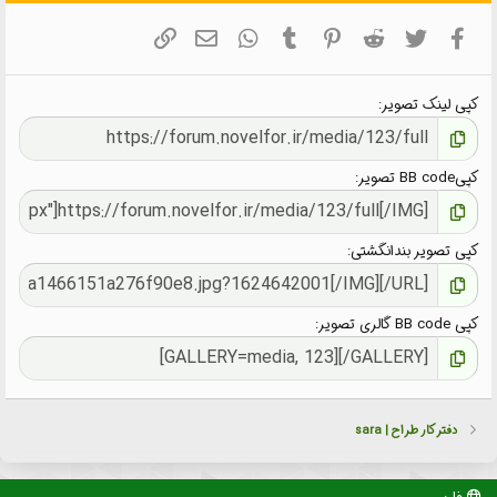
ا
ر
فیسبوک
تویتر
Reddit
Pinterest
Tumblr
WhatsApp
ایمیل
پیوند
ه
کپی لینک تصویر
کپیBB code تصویر
کپی تصویر بندانگشتی
کپی BB code گالری تصویر
دفتر کار طراح | sara