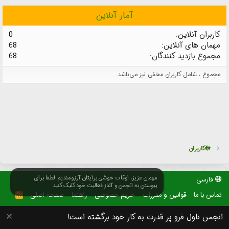
آمار آنلاین
کاربران آنلاین
0
مهمان های آنلاین
68
مجموع بازدید کنندگان
68
مجموع ، شامل کاربران مخفی نیز می‌باشد.
🚻کاربران
مهمان عزیز، اوقات خوشی برایتان آرزومندیم. لطفا برای
فارسی
پیوستن به انجمن و آغاز فعالیت خود کلیک کنید
تماس با ما
قوانین و مقررات
حریم خصوصی
راهنما
صفحه اصلی
R
S
S
انجمن ناول فرو پر قدرت به کار خود برگشته است!