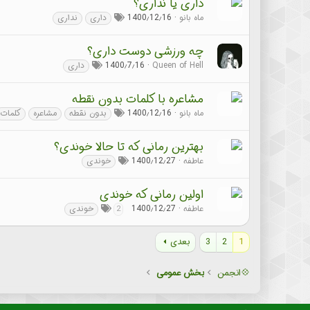
داری یا نداری؟
ماه بانو
1400٫12٫16
داری
نداری
چه ورزشی دوست داری؟
Queen of Hell
1400٫7٫16
داری
مشاعره با کلمات بدون نقطه
ماه بانو
1400٫12٫16
بدون نقطه
مشاعره
کلمات
بهترین رمانی که تا حالا خوندی؟
عاطفه
1400٫12٫27
خوندی
اولین رمانی که خوندی
عاطفه
1400٫12٫27
خوندی
2
1
2
3
بعدی
💠انجمن
بخش عمومی