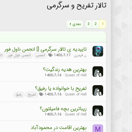
تالار تفریح و سرگرمی
1
2
3
بعدی
تاییدیه ی تالار سرگرمی [] انجمن ناول فور
رز قرمزی
1400٫7٫17
انجمن
انجمن ناول فور
تا
بهترین هدیه زندگیت؟
1400٫7٫16
Queen of Hell
تفریح با خوانواده یا رفیق؟
Queen of Hell
1400٫7٫16
تفریح
رفیق
زیباترین بچه فامیلتون؟
1400٫7٫16
Queen of Hell
بهترین اقامت در محمودآباد
M