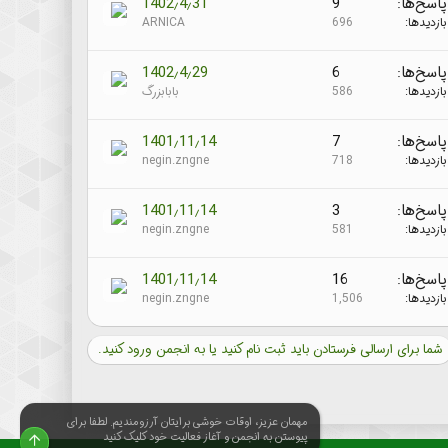
پاسخ‌ها
9
1402٫4٫31
بازدیدها
696
ARNICA
پاسخ‌ها
6
1402٫4٫29
بازدیدها
586
بابابزرگ
پاسخ‌ها
7
1401٫11٫14
بازدیدها
718
negin.zngne
پاسخ‌ها
3
1401٫11٫14
بازدیدها
581
negin.zngne
پاسخ‌ها
16
1401٫11٫14
بازدیدها
1,506
negin.zngne
شما برای ارسالی فرستادن باید ثبت نام کنید یا به انجمن ورود کنید.
مهمان عزیز، اوقات خوشی برایتان آرزومندیم. لطفا برای
پیوستن به انجمن و آغاز فعالیت خود کلیک کنید
بالا