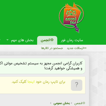
سایت رمان فور
💠انجمن
بخش های مهم
👀ارسالات جدید
جستجو در تالارها
کاربران گرامی انجمن مجهز به سیستم تشخیص مولتی اکان
و همیشگی خواهید گرفت!
برای تایپ رمان خود
اینجا
کلیک کنید.
💠انجمن
بخش عمومی