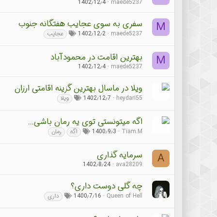
1402٫12٫4
maede5237
سفری به سوی عجایب هفتگانه جنوب
M
maede5237
1402٫12٫2
عجایب
بهترین اقامت در محمودآباد
M
1402٫12٫4
maede5237
ویلا در ماسال بهترین گزینه اقامتی ارزان
heydari55
1402٫12٫7
ویلا
اگه میتونستی توی یه رمان باشی...
Tiam.M
1400٫9٫3
اگه
رمان
سرمایه گذاری
A
1402٫8٫24
ava28209
چه گلی دوست داری؟
Queen of Hell
1400٫7٫16
داری