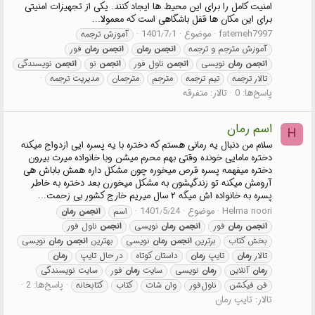
امنیت کامل را برای این محیط ها ایجاد کنند. یکی از تجهیزات امنیتی
برای این مکان ها قفل باشگاهی است که معمولا...
fatemeh7997
موضوع
1401٫7٫1
آموزش ترجمه
آموزش مترجم و ترجمه
انجمن
رمان
انجمن
رمان
فور
انجمن
رمان
نویسی
انجمن
ناول فور
انجمن
نو
انجمن
نویسندگی
تالار ترجمه
تیم ترجمه
مترجم
مترجمان
مدیریت ترجمه
پاسخ‌ها: 0
تالار:
متفرقه
اسم رمان
H
سلام من دنبال یه رمانی هستم که دختره با یه پسره ایی ازدواج میکنه
دختره مامایی خونده وقتی بهم محرم میشن وبا خانواده میرت بیرون
دختره میفهمه پسره قرص میخوره چون مشکل داره همش باباش هی
آرومش میکنه تو زندگیشون به مشکل میخورن بعد دختره به خاطر
پسره به خانواده اش میگه ۲ سال میریم خارج کشور بی زحمت...
Helma noori
موضوع
1401٫5٫24
اسم
انجمن
رمان
انجمن
رمان
فور
انجمن
رمان
نویسی
انجمن
ناول فور
بخش کتاب
برترین
انجمن
رمان
نویسی
بهترین
انجمن
رمان
نویسی
تالار
رمان
تایپ
رمان
داستان کوتاه
در حال تایپ
رمان
رمان
آنلاین
رمان
نویسی
سایت
رمان
فور
سایت نویسندگی
پاسخ‌ها: 2
فن فیکشن
ناول‌فور
وان شات
کتاب
کتابخانه
تالار:
تایپ رمان