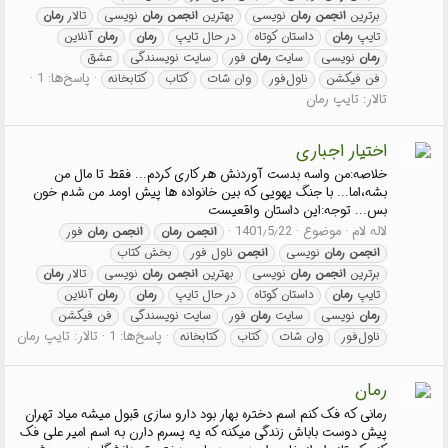
برترین
انجمن
رمان
نویسی
بهترین
انجمن
رمان
نویسی
تالار
رمان
تایپ
رمان
داستان کوتاه
در حال تایپ
رمان
رمان
آنلاین
رمان
نویسی
سایت
رمان
فور
سایت نویسندگی
عشق
پاسخ‌ها: 1
فن فیکشن
ناول‌فور
وان شات
کتاب
کتابخانه
تالار:
تایپ رمان
اختیار اجباری
خلاصه:من واسه بدست آوردنش هر کاری کردم... فقط تا مال من
بشه،اما... با جنگ یهویی که بین خانواده ها پیش اومد من شدم خون
بس... توجه:این داستان واقعیست
لاله لام
موضوع
1401٫5٫22
انجمن
رمان
انجمن
رمان
فور
انجمن
رمان
نویسی
انجمن
ناول فور
بخش کتاب
برترین
انجمن
رمان
نویسی
بهترین
انجمن
رمان
نویسی
تالار
رمان
تایپ
رمان
داستان کوتاه
در حال تایپ
رمان
رمان
آنلاین
رمان
نویسی
سایت
رمان
فور
سایت نویسندگی
فن فیکشن
پاسخ‌ها: 1
تالار:
تایپ رمان
ناول‌فور
وان شات
کتاب
کتابخانه
رمان
رمانی که فک کنم اسم دختره بهار بود دارو سازی قبول میشه میاد تهران
پیش دوست باباش زندگی میکنه که یه پسرم دارن به اسم امیر علی فک