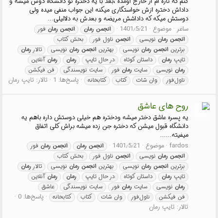
کنم که تازه ام از خارج اومده ،بعد با یه دختره تو دانشگاه دوس میشه و
داداش دختره ازش خواستگاری میکنه این جواب منفی میده ولی
دوستش میکه که داداشش مریضه و بعدش به دلالیلی...
ساغر
موضوع
1401٫5٫21
انجمن
رمان
انجمن
رمان
فور
انجمن
رمان
نویسی
انجمن
ناول فور
بخش کتاب
برترین
انجمن
رمان
نویسی
بهترین
انجمن
رمان
نویسی
تالار
رمان
تایپ
رمان
داستان کوتاه
در حال تایپ
رمان
رمان
آنلاین
رمان
نویسی
سایت
رمان
فور
سایت نویسندگی
فن فیکشن
پاسخ‌ها: 1
تالار:
تایپ رمان
ناول‌فور
وان شات
کتاب
کتابخانه
روح های عاشق
یه پسره عاشق دختر میشه ودختره هم خیلی دوستش داره باهم یه
دانشگاه قبول میشن که دختره جن زده میشه براش کلی اتفاق
میفیته......
fardos
موضوع
1401٫5٫21
انجمن
رمان
انجمن
رمان
فور
انجمن
رمان
نویسی
انجمن
ناول فور
بخش کتاب
برترین
انجمن
رمان
نویسی
بهترین
انجمن
رمان
نویسی
تالار
رمان
تایپ
رمان
داستان کوتاه
در حال تایپ
رمان
رمان
آنلاین
رمان
نویسی
سایت
رمان
فور
سایت نویسندگی
عاشق
پاسخ‌ها: 0
فن فیکشن
ناول‌فور
وان شات
کتاب
کتابخانه
تالار:
تایپ رمان