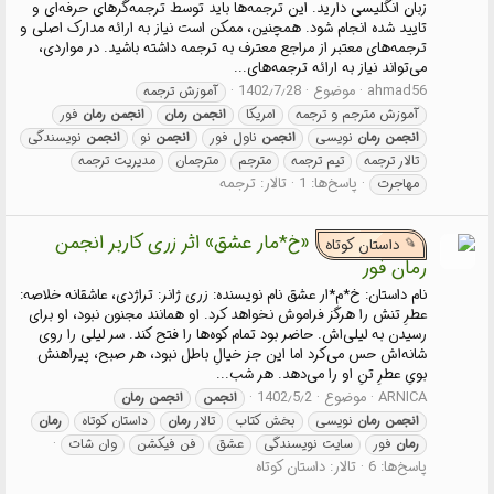
زبان انگلیسی دارید. این ترجمه‌ها باید توسط ترجمه‌گرهای حرفه‌ای و
تایید شده انجام شود. همچنین، ممکن است نیاز به ارائه مدارک اصلی و
ترجمه‌های معتبر از مراجع معترف به ترجمه داشته باشید. در مواردی،
می‌تواند نیاز به ارائه ترجمه‌های...
ahmad56
موضوع
1402٫7٫28
آموزش ترجمه
آموزش مترجم و ترجمه
امریکا
انجمن
رمان
انجمن
رمان
فور
انجمن
رمان
نویسی
انجمن
ناول فور
انجمن
نو
انجمن
نویسندگی
تالار ترجمه
تیم ترجمه
مترجم
مترجمان
مدیریت ترجمه
پاسخ‌ها: 1
تالار:
ترجمه
مهاجرت
«خ*مار عشق» اثر زری کاربر انجمن
داستان کوتاه
رمان فور
نام داستان: خ*م*ار عشق نام نویسنده: زری ژانر: تراژدی، عاشقانه خلاصه:
عطرِ تنش را هرگز فراموش نخواهد کرد. او همانند مجنون نبود، او برای
رسیدن به لیلی‌اش. حاضر بود تمام کوه‌ها را فتح کند. سر لیلی را روی
شانه‌اش حس می‌کرد اما این جز خیالِ باطل نبود، هر صبح، پیراهنش
بویِ عطرِ تنِ او را می‌دهد. هر شب...
ARNICA
موضوع
1402٫5٫2
انجمن
انجمن
رمان
انجمن
رمان
نویسی
بخش کتاب
تالار
رمان
داستان کوتاه
رمان
رمان
فور
سایت نویسندگی
عشق
فن فیکشن
وان شات
پاسخ‌ها: 6
تالار:
داستان کوتاه