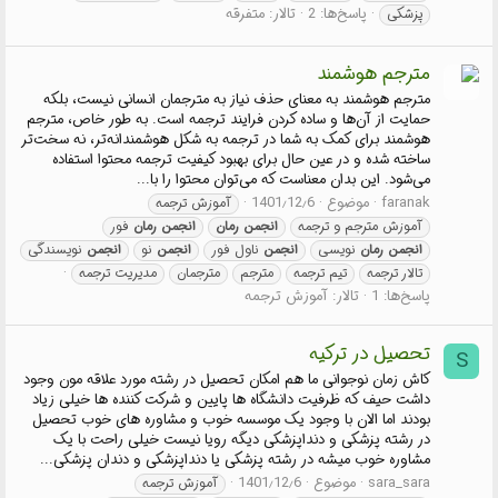
پاسخ‌ها: 2
تالار:
متفرقه
پزشکی
مترجم هوشمند
مترجم هوشمند به معنای حذف نیاز به مترجمان انسانی نیست، بلکه
حمایت از آن‌ها و ساده کردن فرایند ترجمه است. به طور خاص، مترجم
هوشمند برای کمک به شما در ترجمه به شکل هوشمندانه‌تر، نه سخت‌تر
ساخته شده و در عین حال برای بهبود کیفیت ترجمه محتوا استفاده
می‌شود. این بدان معناست که می‌توان محتوا را با...
faranak
موضوع
1401٫12٫6
آموزش ترجمه
آموزش مترجم و ترجمه
انجمن
رمان
انجمن
رمان
فور
انجمن
رمان
نویسی
انجمن
ناول فور
انجمن
نو
انجمن
نویسندگی
تالار ترجمه
تیم ترجمه
مترجم
مترجمان
مدیریت ترجمه
پاسخ‌ها: 1
تالار:
آموزش ترجمه
تحصیل در ترکیه
S
کاش زمان نوجوانی ما هم امکان تحصیل در رشته مورد علاقه مون وجود
داشت حیف که ظرفیت دانشگاه ها پایین و شرکت کننده ها خیلی زیاد
بودند اما الان با وجود یک موسسه خوب و مشاوره های خوب تحصیل
در رشته پزشکی و دنداپزشکی دیگه رویا نیست خیلی راحت با یک
مشاوره خوب میشه در رشته پزشکی یا دنداپزشکی و دندان پزشکی...
sara_sara
موضوع
1401٫12٫6
آموزش ترجمه