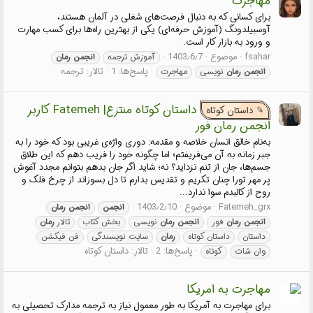
مهاجرت
برای کسانی که به دنبال فرصت‌های شغلی در آلمان هستند،
آوسبیلدونگ (آموزش حرفه‌ای) یکی از بهترین راه‌ها برای کسب مهارت
و ورود به بازار کار است.
fsahar
موضوع
1403٫6٫7
آموزش ترجمه
انجمن
رمان
پاسخ‌ها: 1
تالار:
ترجمه
انجمن
رمان
نویسی
مهاجرت
داستان کوتاه منتزع| Fatemeh کاربر
داستان کوتاه
انجمن رمان فور
به‌نام خالق انسان خلاصه و مقدمه: دوری واژه‌ی غریبی بود که خود را به
جبر زمانه به آن می‌فریفتم؛ اما چگونه خود را فریب دهم که این طلاق
جسم‌ها، جان از تنم نزداید؟ نه؛ شاید اگر جان بدهم بتوانم مجدد آغوش
پر مهر تورا چنان تکریم و تقدیس بدارم تا دل بسوزاند از چرخ فلک و
روح از کالبدم‌ سوا ندارد...
Fatemeh_grx
موضوع
1403٫2٫10
انجمن
انجمن
رمان
انجمن
رمان
فور
انجمن
رمان
نویسی
بخش کتاب
تالار
رمان
داستان
داستان کوتاه
رمان
سایت نویسندگی
فن فیکشن
پاسخ‌ها: 2
تالار:
داستان کوتاه
وان شات
کوتاه
مهاجرت به امریکا
برای مهاجرت به آمریکا به طور معمول نیاز به ترجمه مدارک تحصیلی به