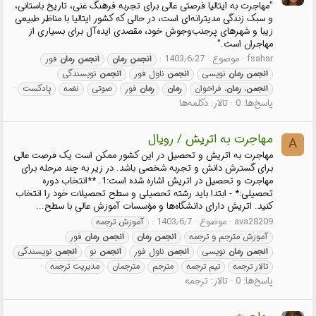
"مهاجرت به ایتالیا فرصتی عالی برای تجربه فرهنگ غنی، تاریخ باستانی،
و سبک زندگی مدیترانه‌ای است، در حالی که کشور ایتالیا با مناظر طبیعی
زیبا و شهرهای پرجنب‌وجوش خود، مقصدی ایده‌آل برای بسیاری از
مهاجران است."
fsahar
موضوع
1403٫6٫27
انجمن
رمان
انجمن
رمان
فور
انجمن
رمان
نویسی
انجمن
ناول فور
انجمن
نویسندگی
انجمن
،
رمان
، فراخوان
رمان
رمان
فور
صوتی
نغمه
پادکست
پاسخ‌ها: 0
تالار:
دکلمه‌ها
مهاجرت به اتریش / رویال
A
مهاجرت به اتریش و تحصیل در این کشور ممکن است یک فرصت عالی
برای گسترش دانش و تجربه شخصی باشد. در زیر به چند مرحله برای
مهاجرت و تحصیل در اتریش اشاره شده است:1. **انتخاب دوره
تحصیلی:* - ابتدا باید رشته تحصیلی و سطح تحصیلات خود را انتخاب
کنید. اتریش دارای دانشگاه‌ها و مؤسسات آموزش عالی با سطح...
ava28209
موضوع
1403٫6٫7
آموزش ترجمه
آموزش مترجم و ترجمه
انجمن
رمان
انجمن
رمان
فور
انجمن
رمان
نویسی
انجمن
ناول فور
انجمن
نو
انجمن
نویسندگی
تالار ترجمه
تیم ترجمه
مترجم
مترجمان
مدیریت ترجمه
پاسخ‌ها: 0
تالار:
ترجمه