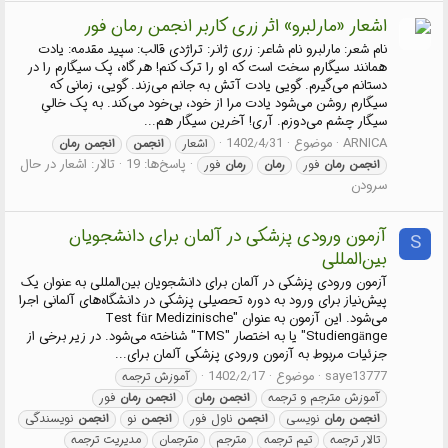
اشعار «مارلبرو» اثر زری کاربر انجمن رمان فور
نام شعر: مارلبرو نام شاعر: زری ژانر: تراژدی قالب: سپید مقدمه: یادت
همانند سیگارم سخت است که او را ترک کنم! هر گاه، پک سیگارم را در
دستانم می‌گیرم. گویی یادت آتش به جانم می‌زند. گویی، زمانی که
سیگارم روشن می‌شود یادت مرا از خود، بی‌خود می‌کند. به پک خالیِ
سیگار چشم می‌دوزم. آری! آخرین سیگار هم...
ARNICA
موضوع
1402٫4٫31
اشعار
انجمن
انجمن
رمان
پاسخ‌ها: 19
تالار:
اشعار در حال
انجمن
رمان
فور
رمان
رمان
فور
سرودن
آزمون ورودی پزشکی در آلمان برای دانشجویان
S
بین‌المللی
آزمون ورودی پزشکی در آلمان برای دانشجویان بین‌المللی به عنوان یک
پیش‌نیاز برای ورود به دوره تحصیلی پزشکی در دانشگاه‌های آلمانی اجرا
می‌شود. این آزمون به عنوان "Test für Medizinische
Studiengänge" یا به اختصار "TMS" شناخته می‌شود. در زیر برخی از
جزئیات مربوط به آزمون ورودی پزشکی آلمان برای...
saye13777
موضوع
1402٫2٫17
آموزش ترجمه
آموزش مترجم و ترجمه
انجمن
رمان
انجمن
رمان
فور
انجمن
رمان
نویسی
انجمن
ناول فور
انجمن
نو
انجمن
نویسندگی
تالار ترجمه
تیم ترجمه
مترجم
مترجمان
مدیریت ترجمه