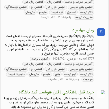
آموزش مترجم و ترجمه
انجمن
رمان
انجمن
رمان
فور
انجمن
رمان
نویسی
انجمن
ناول فور
انجمن
نو
انجمن
نویسندگی
تالار ترجمه
تحصیل
تیم ترجمه
مترجم
مترجمان
پاسخ‌ها: 2
تالار:
ترجمه
مدیریت ترجمه
رمان مهاجرت
S
بادبادک‌باز بادبادک‌باز معروف‌ترین اثر خالد حسینی نویسنده افغان است.
داستان از روزهای صلح و آرامش در افغانستان شروع می‌شود و به
دوران جنگ و ناامنی می‌رسد؛ روزهایی که بسیاری از افغان‌ها را ناچار به
ترک وطنشان می‌کند. کتاب روایتگر زندگی دو دوست به نام‌های امیر و
حسن است. اگرچه مهاجرت تنها موضوع و...
saye13777
موضوع
1401٫7٫2
آموزش ترجمه
آموزش مترجم و ترجمه
انجمن
رمان
انجمن
رمان
فور
انجمن
رمان
نویسی
انجمن
ناول فور
انجمن
نو
انجمن
نویسندگی
تالار ترجمه
تیم ترجمه
رمان
مترجم
مترجمان
مدیریت ترجمه
پاسخ‌ها: 4
تالار:
متفرقه
مهاجرت
خرید قفل باشگاهی | قفل هوشمند کمد باشگاه
باشگاه ها و مجموعه های ورزشی امروزه خداروشکر طرفداران زیادی پیدا
کرده اند و جوانان زیادی روی به این محیط های سالم آورده اند و به
همین علت صاحبان این کسب و کار و مدیران این مجموعه ها باید