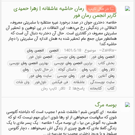
رمان حاشیه عاشقانه | زهرا حمیدی
در حال تایپ
کاربر انجمن رمان فور
خلاصه: دختری جوان در صدد برخورد غیره منتظره با سلبریتی معروف،
اتفاقاتی در زندگیش رخ می‌دهد؛ این اتفاقات در پی توهین و تحقیر آن
سلبریتی معروف در کلانتری است. حال آن دختر به دنبال آن است که
همانطور میان جمع عام تحقیر شده به همان اندازه آن سلبریتی را دچار
حاشیه کند!
~ZaHRa~
موضوع
1401٫5٫18
انجمن
انجمن
رمان
انجمن
رمان
فور
انجمن
رمان
نویسی
انجمن
ناول فور
بخش کتاب
برترین
انجمن
رمان
نویسی
بهترین
انجمن
رمان
نویسی
تالار
رمان
تایپ
رمان
داستان کوتاه
در حال تایپ
رمان
رمان
آنلاین
رمان
فور
رمان
نویسی
سایت
رمان
فور
سایت نویسندگی
عاشقانه
فن فیکشن
ناول‌فور
وان شات
پاسخ‌ها: 2
تالار:
تایپ رمان
کتاب
کتابخانه
بوسه مرگ
مقدمه : ای کابوس شبم ! عاشقت شدم ! عجیب است که دلباخته کابوسی
شوی که سالهاست میخواهی از او رها شوی ! برای مهم نیست که تو که
هستی به آغوش من بیا ، ای بوسه مرگ ! خلاصه : یک پسر عادی با یک
زندگی کاملا عادی که هیچ چیزی از زندگی اش نمیخواهد ، دچار کابوس
میشود و با ورود دختری عجیب به مدرسه در...