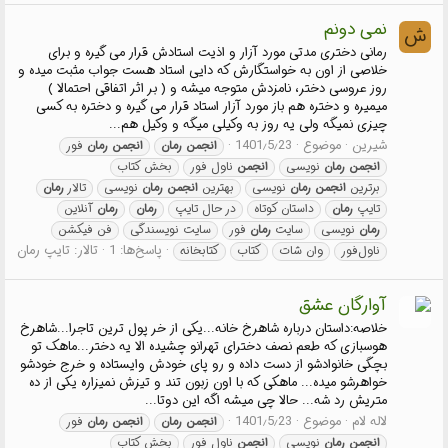
نمی دونم
ش
رمانی دختری مدتی مورد آزار و اذیت استادش قرار می گیره و برای
خلاصی از اون به خواستگارش که دایی استاد هست جواب مثبت میده و
روز عروسی دختر، نامزدش متوجه میشه و ( بر اثر اتفاقی احتمالا )
میمیره و دختره هم باز مورد آزار استاد قرار می گیره و دختره به کسی
چیزی نمیگه ولی یه روز به وکیلی میگه و وکیل هم...
شیرین
موضوع
1401٫5٫23
انجمن
رمان
انجمن
رمان
فور
انجمن
رمان
نویسی
انجمن
ناول فور
بخش کتاب
برترین
انجمن
رمان
نویسی
بهترین
انجمن
رمان
نویسی
تالار
رمان
تایپ
رمان
داستان کوتاه
در حال تایپ
رمان
رمان
آنلاین
رمان
نویسی
سایت
رمان
فور
سایت نویسندگی
فن فیکشن
پاسخ‌ها: 1
تالار:
تایپ رمان
ناول‌فور
وان شات
کتاب
کتابخانه
آوارگان عشق
خلاصه:داستان درباره شاهرخ خانه...یکی از خر پول ترین تاجرا...شاهرخ
هوسبازی که طعم نصف دخترای تهرانو چشیده الا یه دختر...ماهک تو
بچگی خانوادشو از دست داده و رو پای خودش وایستاده و خرج خودشو
خواهرشو میده... ماهکی که با اون زبون تند و تیزش نمیزاره یکی از ده
متریش رد شه... حالا چی میشه اگه این دوتا...
لاله لام
موضوع
1401٫5٫23
انجمن
رمان
انجمن
رمان
فور
انجمن
رمان
نویسی
انجمن
ناول فور
بخش کتاب