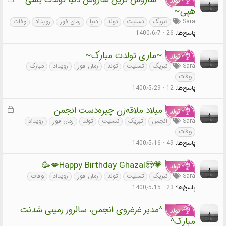
تولد
ف
هپی~
ل
Sara
تبریک
تسلیت
تولد
دنیا
رمان فور
رویداد
وفات
ش
پاسخ‌ها
26
1400٫6٫7
د
ه
~ماری تولدت مبارک~
تولد
Sara
تبریک
تسلیت
تولد
رمان فور
رویداد
مبارک
وفات
پاسخ‌ها
12
1400٫5٫29
ق
میلاد ملاقه‌زن چیره‌دست انجمن
تولد
ف
Sara
انجمن
تبریک
تسلیت
تولد
رمان فور
رویداد
ل
وفات
ش
پاسخ‌ها
49
1400٫5٫16
د
ه
💗😍Happy Birthday Ghazal💋🥳
تولد
Sara
تبریک
تسلیت
تولد
رمان فور
رویداد
وفات
پاسخ‌ها
23
1400٫5٫15
^مدیر غرغروی انجمن، سالروز زمینی شدنت
تولد
مبارک^