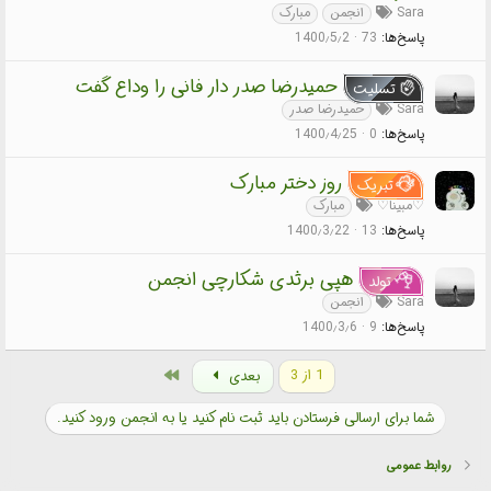
Sara
انجمن
مبارک
پاسخ‌ها
73
1400٫5٫2
حمیدرضا صدر دار فانی را وداع گفت
تسلیت
Sara
حمیدرضا صدر
پاسخ‌ها
0
1400٫4٫25
روز دختر مبارک
تبریک
♡مبینا♡
مبارک
پاسخ‌ها
13
1400٫3٫22
هپی برثدی شکارچی انجمن
تولد
Sara
انجمن
پاسخ‌ها
9
1400٫3٫6
آخر
1 از 3
بعدی
شما برای ارسالی فرستادن باید ثبت نام کنید یا به انجمن ورود کنید.
روابط عمومی