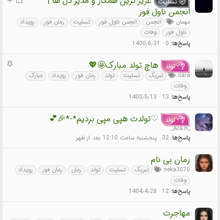
عزیز ترین همکار و مدیر دل ها |
تسلیت
ف
ه
انجمن ناول فور
ل
م
مهمان
انجمن
انجمن ناول فور
تسلیت
رمان فور
رویداد
ش
ناول فور
وفات
د
پاسخ‌ها
0
1400٫6٫31
ه
م
هاچ تولد مبارک🤩💖
تولد
ه
Sara
تبریک
تسلیت
تولد
رمان فور
رویداد
مبارک
م
وفات
پاسخ‌ها
13
1400٫5٫13
♡تولدت هپی مپی بردیم*-*🎉💕
تولد
_Ara.h_
پاسخ‌ها
32
پنجشنبه ساعت 12:10 بعد از ظهر
رمان بی نام
neka3070
تبریک
تسلیت
تولد
رمان
رمان فور
رویداد
وفات
پاسخ‌ها
12
1404٫4٫28
مهاجرت