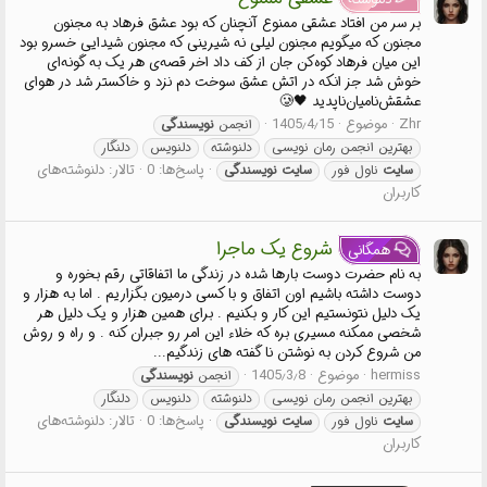
بر سر من افتاد عشقی ممنوع آنچنان که بود عشق فرهاد به مجنون
مجنون که میگویم مجنون لیلی نه شیرینی که مجنون شیدایی خسرو بود
این میان فرهاد کوه‌کن جان از کف داد اخر قصه‌ی هر یک به گونه‌ای
خوش شد جز انکه در اتش عشق سوخت دم نزد و خاکستر شد در هوا‌ی
عشقش‌نامیان‌ناپدید 🖤🥲
Zhr
موضوع
1405٫4٫15
انجمن
نویسندگی
بهترین انجمن رمان نویسی
دلنوشته
دلنویس
دلنگار
پاسخ‌ها: 0
تالار:
دلنوشته‌های
سایت
ناول فور
سایت
نویسندگی
کاربران
شروع یک ماجرا
همگانی
به نام حضرت دوست بارها شده در زندگی ما اتفاقاتی رقم بخوره و
دوست داشته باشیم اون اتفاق و با کسی درمیون بگزاریم . اما به هزار و
یک دلیل نتونستیم این کار و بکنیم . برای همین هزار و یک دلیل هر
شخصی ممکنه مسیری بره که خلاء این امر رو جبران کنه . و راه و روش
من شروع کردن به نوشتن نا گفته های زندگیم...
hermiss
موضوع
1405٫3٫8
انجمن
نویسندگی
بهترین انجمن رمان نویسی
دلنوشته
دلنویس
دلنگار
پاسخ‌ها: 0
تالار:
دلنوشته‌های
سایت
ناول فور
سایت
نویسندگی
کاربران