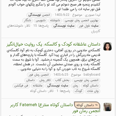
کشیدم پنجره هر صبح دعوتم می کند تو را بنگرم پلکهای خواب آلودم
قبل نور سایه ات را می طلبد! تو...
لیدا صبوری
موضوع
1403٫9٫22
انجمن
نویسندگی
بهترین انجمن رمان نویسی
دلنوشته
دلنویس
دلنگار
پاسخ‌ها: 15
تالار:
دلنوشته‌های
سایت
ناول فور
سایت
نویسندگی
کاربران
داستان عاشقانه کودک و کالسکه: یک روایت خیال‌انگیز
کالسکه‌ی جادویی در روزی آفتابی، دختری کوچک به نام آوا، کالسکه‌ی
قدیمی مادربزرگش را در انباری پیدا کرد. کالسکه با پارچه‌های گلدار و
چرخ‌های براق، همچون یک گنجینه درخشید. آوا با شوق به سمت
کالسکه رفت و روی صندلی مخملین آن نشست. در همان لحظه،
کالسکه شروع به تاب خوردن کرد و آوا را به دنیایی جادویی...
babyboard
موضوع
1403٫6٫25
انجمن رمان فور
انجمن رمان نویسی
بخش کتاب
تالار رمان
داستان
داستان کوتاه
رمان
سایت
نویسندگی
عاشقانه
فن فیکشن
پاسخ‌ها: 1
تالار:
داستان کوتاه
وان شات
کودک
داستان کوتاه منتزع| Fatemeh کاربر
داستان کوتاه
انجمن رمان فور