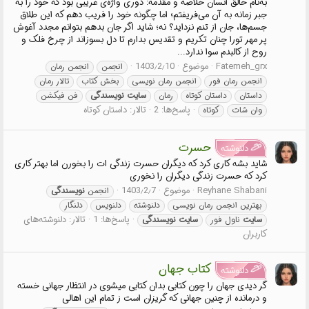
به‌نام خالق انسان خلاصه و مقدمه: دوری واژه‌ی غریبی بود که خود را به
جبر زمانه به آن می‌فریفتم؛ اما چگونه خود را فریب دهم که این طلاق
جسم‌ها، جان از تنم نزداید؟ نه؛ شاید اگر جان بدهم بتوانم مجدد آغوش
پر مهر تورا چنان تکریم و تقدیس بدارم تا دل بسوزاند از چرخ فلک و
روح از کالبدم‌ سوا ندارد...
Fatemeh_grx
موضوع
1403٫2٫10
انجمن
انجمن رمان
انجمن رمان فور
انجمن رمان نویسی
بخش کتاب
تالار رمان
داستان
داستان کوتاه
رمان
سایت
نویسندگی
فن فیکشن
پاسخ‌ها: 2
تالار:
داستان کوتاه
وان شات
کوتاه
حسرت
دلنوشته
شاید بشه کاری کرد که دیگران حسرت زندگی ات را بخورن اما بهتر کاری
کرد که حسرت زندگی دیگران را نخوری
Reyhane Shabani
موضوع
1403٫2٫7
انجمن
نویسندگی
بهترین انجمن رمان نویسی
دلنوشته
دلنویس
دلنگار
پاسخ‌ها: 1
تالار:
دلنوشته‌های
سایت
ناول فور
سایت
نویسندگی
کاربران
کتاب جهان
دلنوشته
گر دیدی جهان را چون کتابی بدان کتابی میشوی در انتظار جهانی خسته
و درمانده از چنین جهانی که گریزان است ز تمام این اهالی