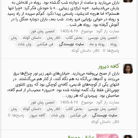
باران می‌بارید و ساعت از دوازده شب گذشته بود. روباه در لانه‌اش به
یارش می‌اندیشید. «چه تراژدی زیبایی...» با خودش فکر کرد: «چرا تنها
هستم؟» اما هرچه اندیشید، پاسخی پیدا نکرد. کم‌کم سپیده از راه رسید
و روباه در خوابی رؤیایی فرو رفت. شب بعد، باران دوباره جنگل را در
آغوش گرفته بود. روباه هر شب...
عمارت راز آلود
موضوع
1405٫4٫19
انجمن رمان فور
انجمن رمان نویسی
بخش کتاب
تالار رمان
داستان کوتاه
رمان
روباه
روباه و ماه
سایت
نویسندگی
فن فیکشن
وان شات
پاسخ‌ها: 0
تالار:
داستان کوتاه
کافه دیروز
باران از صبح بی‌وقفه می‌بارید. خیابان‌های شهر زیر نور چراغ‌ها برق
می‌زدند و آدم‌ها، بی‌آنکه به هم نگاه کنند، از کنار هم می‌گذشتند. در
انتهای یکی از کوچه‌های قدیمی، کافه‌ی کوچکی بود که روی تابلوی
چوبی‌اش فقط یک کلمه نوشته شده بود: «دیروز» عجیب‌تر از اسم کافه،
صاحبش بود. پیرمردی که هر روز،...
عمارت راز آلود
موضوع
1405٫4٫19
انجمن رمان فور
انجمن رمان نویسی
بخش کتاب
تالار رمان
داستان کوتاه
رمان
پاسخ‌ها: 0
سایت
نویسندگی
فن فیکشن
وان شات
کافه دیروز
تالار:
داستان کوتاه
عشقی ممنوع
دلنوشته