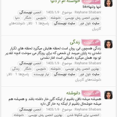
خواسته ام از دنیا
دلنوشته
تنها وتنهاbkrr
Reyhane Shabani
موضوع
1403٫1٫9
انجمن
نویسندگی
بهترین انجمن رمان نویسی
دلنوشته
دلنویس
دلنگار
دنیا
پاسخ‌ها: 1
تالار:
دلنوشته‌های
سایت
ناول فور
سایت
نویسندگی
کاربران
زندگی
دلنوشته
زندگی همچون ابی روان است لحظه هایش میگزرد لحظه های تکرار
نشدنی به پایان میرسد ان شمعی که برای روزگار می سوخت انچه تقدیر
تو بود همان میگزرد داستانی است اغاز نشدنی
Reyhane Shabani
موضوع
1403٫1٫9
انجمن
نویسندگی
بهترین انجمن رمان نویسی
دلنوشته
دلنویس
دلنگار
زندگی
پاسخ‌ها: 1
تالار:
سایت
ناول فور
سایت
نویسندگی
نیاز نویسنده
دلنوشته‌های کاربران
دلنوشته
دلنوشته
همیشه میشه نالان باشیم از اینکه گلی خار داشته باشد و همیشه هم
میشه خوشحال باشیم از اینکه یه خار گل داره
Reyhane Shabani
موضوع
1403٫1٫9
انجمن
نویسندگی
انجمنی برای شکوفا شدن
بهترین انجمن رمان نویسی
دلنوشته