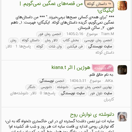
من قصه‌های غمگین نمی‌گویم. |
داستان کوتاه
ایکیگای؛
*** "برای همه‌‌ی کسانی صبح‌ها بر‌می‌خیزند." *** من داستان‌های
غمگین نمی‌گویم، گزیده داستان‌های کوتاه. ایکیگای؛ فهرست: ۱_ ناهم
خون. ۲_ ساکنِ قبرستان.
Tiam.M
موضوع
1405٫2٫16
انجمن رمان فور
انجمن رمان نویسی
بخش کتاب
تالار رمان
داستان کوتاه
رمان
پاسخ‌ها: 1
تالار:
سایت
نویسندگی
فن فیکشن
وان شات
کوتاه
داستان کوتاه
هوژین | اثر kiana.t
دلنوشته
.به نام خالق قلم.
.AiKa.
موضوع
1404٫3٫31
انجمن
نویسندگی
بهترین انجمن رمان نویسی
دلنوشته
دلنویس
دلنگار
پاسخ‌ها: 0
تالار:
دلنوشته‌های
سایت
ناول فور
سایت
نویسندگی
کاربران
دلنوشته ی نوازش روح
سایه ات نیز نفس داشت! گسترده ای در این خاکستری دلخواه گاه به تن؛
گاه نوازش روحی اندازه ی قامت سایه ات هر روز و شب قد کشیده ام!
تمامی دنیایم آن آخرین یادگار بود همان خط آخری که بیاد سایه ات