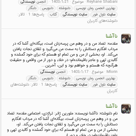
Reyhane Shabani
موضوع
1403٫1٫21
انجمن
نویسندگی
بهترین انجمن رمان نویسی
دلنوشته
دلنویس
دلنگار
پاسخ‌ها: 1
تالار:
سایت
ناول فور
سایت
نویسندگی
کتاب
دلنوشته‌های کاربران
ناآشنا
مقدمه: تضاد من و در وهم من پرسه‌زنان است، بیگانه‌ای آشنا که در
مرداب افکارم دستانش را به سمت من می‌گیرد و تقلای نجات یافتن
می‌کند. او، بخشی از من و من تمام او هستم که برای خود گمشده و
کالبدی تهی و عاجز باقیمانده‌ام؛ در خلاء و دور از من واقعی و حقیقتِ
هرآنچه که هستم و خواهم بود و این، آخرین...
Mlorin
موضوع
1403٫1٫17
انجمن
نویسندگی
بهترین انجمن رمان نویسی
دلنوشته
دلنویس
دلنگار
پاسخ‌ها: 1
تالار:
دلنوشته‌های
سایت
ناول فور
سایت
نویسندگی
کاربران
ناآشنا
نام دلنوشته: ناآشنا نویسنده: ملورین ژانر: تراژدی، اجتماعی مقدمه: تضاد
من و در وهم من پرسه‌زنان است، بیگانه‌ای آشنا که در مرداب افکارم
دستانش را به سمت من می‌گیرد و تقلای نجات یافتن می‌کند. او،
بخشی از من و من تمام او هستم که برای خود گمشده و کالبدی تهی و
عاجز باقیمانده‌ام؛ در خلاء و دور از...