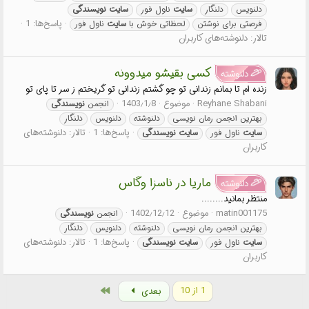
دلنویس
دلنگار
سایت
ناول فور
سایت
نویسندگی
پاسخ‌ها: 1
فرصتی برای نوشتن
لحظاتی خوش با
سایت
ناول فور
تالار:
دلنوشته‌های کاربران
کسی بقیشو میدوونه
دلنوشته
زنده ام تا بمانم زندانی تو چو گشتم زندانی تو گریختم ز سر تا پای تو
Reyhane Shabani
موضوع
1403٫1٫8
انجمن
نویسندگی
بهترین انجمن رمان نویسی
دلنوشته
دلنویس
دلنگار
پاسخ‌ها: 1
تالار:
دلنوشته‌های
سایت
ناول فور
سایت
نویسندگی
کاربران
ماریا در ناسزا وگاس
دلنوشته
منتظر بمانید........
matin001175
موضوع
1402٫12٫12
انجمن
نویسندگی
بهترین انجمن رمان نویسی
دلنوشته
دلنویس
دلنگار
پاسخ‌ها: 1
تالار:
دلنوشته‌های
سایت
ناول فور
سایت
نویسندگی
کاربران
آخر
1 از 10
بعدی